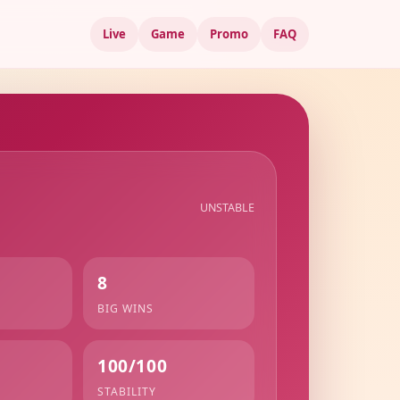
Live
Game
Promo
FAQ
UNSTABLE
8
BIG WINS
100/100
STABILITY