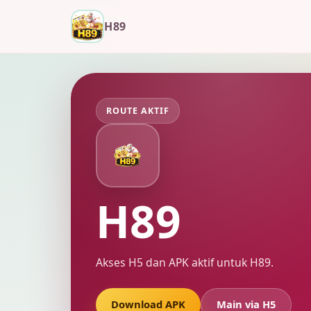
H89
ROUTE AKTIF
H89
Akses H5 dan APK aktif untuk H89.
Download APK
Main via H5