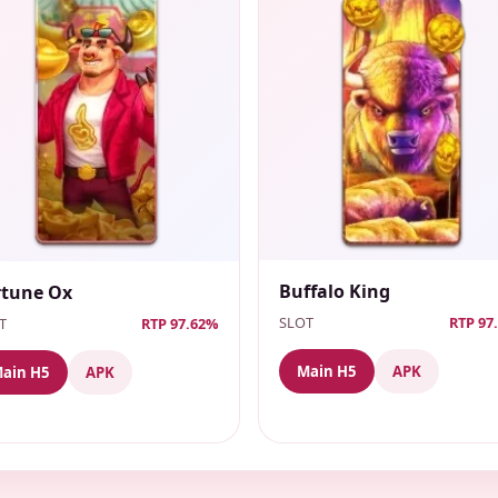
Buffalo King
rtune Ox
SLOT
RTP 97
T
RTP 97.62%
Main H5
APK
ain H5
APK