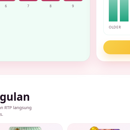
6
7
8
9
OLDER
ggulan
an RTP langsung
s.