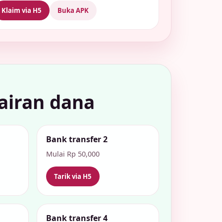
Klaim via H5
Buka APK
cairan dana
Bank transfer 2
Mulai Rp 50,000
Tarik via H5
Bank transfer 4