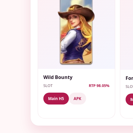
Wild Bounty
Fo
SLOT
RTP 98.05%
SLO
Main H5
APK
M